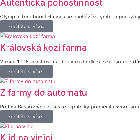
Autentická pohostinnost
Olympia Traditional Houses se nachází v Lymbii a poskytuj
Přečtěte si více...
Královská kozí farma
V roce 1996 se Christo a Roula rozhodli založit farmu z dův
Přečtěte si více...
Z farmy do automatu
Rodina Basařových z České republiky přeměnila svou farmu 
Přečtěte si více...
Klid na vinici