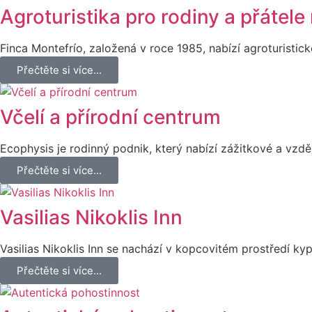
Agroturistika pro rodiny a přátel
Finca Montefrío, založená v roce 1985, nabízí agroturistick
Přečtěte si více...
Včelí a přírodní centrum
Ecophysis je rodinný podnik, který nabízí zážitkové a vzd
Přečtěte si více...
Vasilias Nikoklis Inn
Vasilias Nikoklis Inn se nachází v kopcovitém prostředí ky
Přečtěte si více...