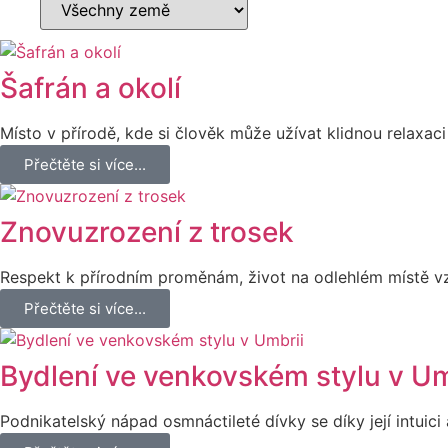
Šafrán a okolí
Místo v přírodě, kde si člověk může užívat klidnou relaxa
Přečtěte si více...
Znovuzrození z trosek
Respekt k přírodním proměnám, život na odlehlém místě v
Přečtěte si více...
Bydlení ve venkovském stylu v Um
Podnikatelský nápad osmnáctileté dívky se díky její intuici 