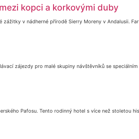
e mezi kopci a korkovými duby
é zážitky v nádherné přírodě Sierry Moreny v Andalusii. Far
ělávací zájezdy pro malé skupiny návštěvníků se speciální
perského Pafosu. Tento rodinný hotel s více než stoletou h