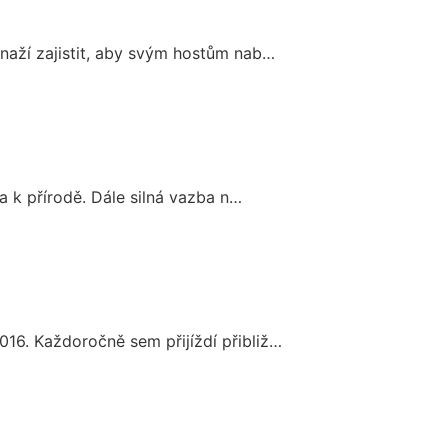
snaží zajistit, aby svým hostům nab…
ta k přírodě. Dále silná vazba n…
016. Každoročně sem přijíždí přibliž…