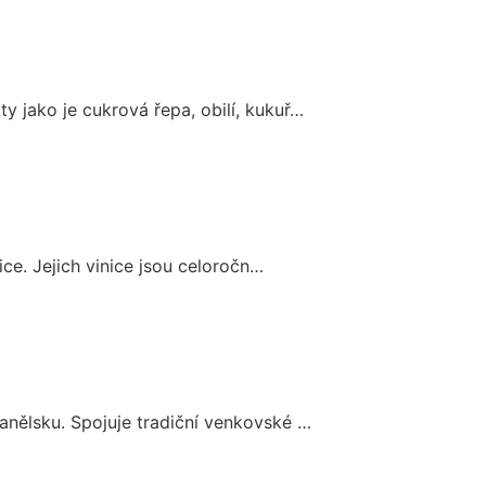
 jako je cukrová řepa, obilí, kukuř…
ice. Jejich vinice jsou celoročn…
anělsku. Spojuje tradiční venkovské …