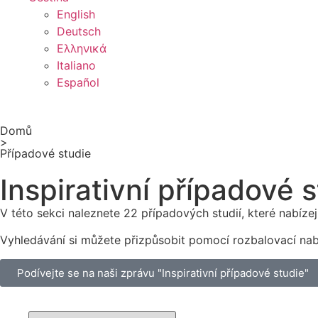
English
Deutsch
Ελληνικά
Italiano
Español
Domů
>
Případové studie
Inspirativní případové 
V této sekci naleznete 22 případových studií, které nabíze
Vyhledávání si můžete přizpůsobit pomocí rozbalovací nabí
Podívejte se na naši zprávu "Inspirativní případové studie"