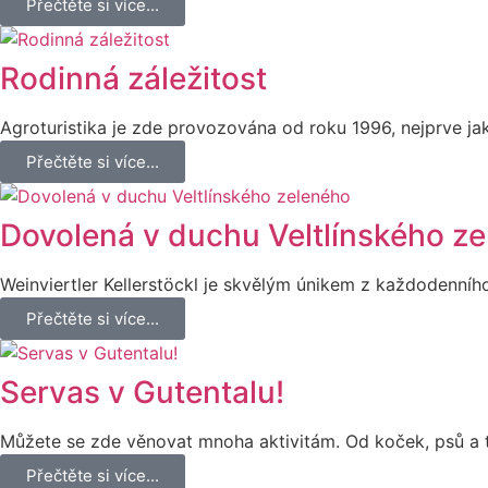
Přečtěte si více...
Rodinná záležitost
Agroturistika je zde provozována od roku 1996, nejprve 
Přečtěte si více...
Dovolená v duchu Veltlínského z
Weinviertler Kellerstöckl je skvělým únikem z každodenního
Přečtěte si více...
Servas v Gutentalu!
Můžete se zde věnovat mnoha aktivitám. Od koček, psů a t
Přečtěte si více...