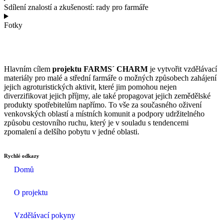
Sdílení znalostí a zkušeností: rady pro farmáře
Fotky
Hlavním cílem
projektu FARMS´ CHARM
je vytvořit vzdělávací
materiály pro malé a střední farmáře o možných způsobech zahájení
jejich agroturistických aktivit, které jim pomohou nejen
diverzifikovat jejich příjmy, ale také propagovat jejich zemědělské
produkty spotřebitelům napřímo. To vše za současného oživení
venkovských oblastí a místních komunit a podpory udržitelného
způsobu cestovního ruchu, který je v souladu s tendencemi
zpomalení a delšího pobytu v jedné oblasti.
Rychlé odkazy
Domů
O projektu
Vzdělávací pokyny