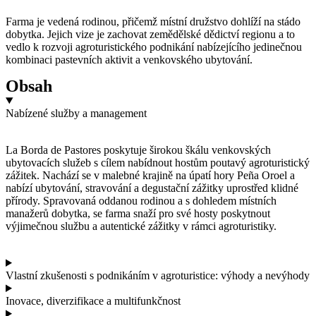
Farma je vedená rodinou, přičemž místní družstvo dohlíží na stádo
dobytka. Jejich vize je zachovat zemědělské dědictví regionu a to
vedlo k rozvoji agroturistického podnikání nabízejícího jedinečnou
kombinaci pastevních aktivit a venkovského ubytování.
Obsah
Nabízené služby a management
La Borda de Pastores poskytuje širokou škálu venkovských
ubytovacích služeb s cílem nabídnout hostům poutavý agroturistický
zážitek. Nachází se v malebné krajině na úpatí hory Peña Oroel a
nabízí ubytování, stravování a degustační zážitky uprostřed klidné
přírody. Spravovaná oddanou rodinou a s dohledem místních
manažerů dobytka, se farma snaží pro své hosty poskytnout
výjimečnou službu a autentické zážitky v rámci agroturistiky.
Vlastní zkušenosti s podnikáním v agroturistice: výhody a nevýhody
Inovace, diverzifikace a multifunkčnost