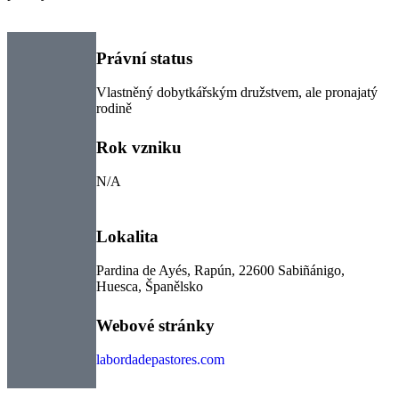
Právní status
Vlastněný dobytkářským družstvem, ale pronajatý
rodině
Rok vzniku
N/A
Lokalita
Pardina de Ayés, Rapún, 22600 Sabiñánigo,
Huesca, Španělsko
Webové stránky
labordadepastores.com