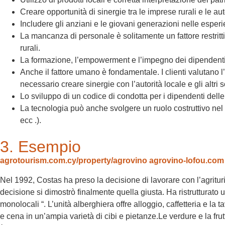
Creare opportunità di sinergie tra le imprese rurali e le auto
Includere gli anziani e le giovani generazioni nelle esperien
La mancanza di personale è solitamente un fattore restritti
rurali.
La formazione, l’empowerment e l’impegno dei dipendenti son
Anche il fattore umano è fondamentale. I clienti valutano l’ i
necessario creare sinergie con l’autorità locale e gli altri s
Lo sviluppo di un codice di condotta per i dipendenti dell
La tecnologia può anche svolgere un ruolo costruttivo nel c
ecc .).
3. Esempio
agrotourism.com.cy/property/agrovino
agrovino-lofou.com
Nel 1992, Costas ha preso la decisione di lavorare con l’agritu
decisione si dimostrò finalmente quella giusta. Ha ristrutturato u
monolocali “. L’unità alberghiera offre alloggio, caffetteria e la 
e cena in un’ampia varietà di cibi e pietanze.Le verdure e la fru