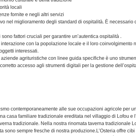
rità locali
ze fornite e negli altri servizi
vo nel miglioramento degli standard di ospitalità. È necessario de
o fattori cruciali per garantire un’autentica ospitalità .
nterazione con la popolazione locale e il loro coinvolgimento nelle 
oggetti interessati.
e aziende agrituristiche con linee guida specifiche è uno strumen
orretto accesso agli strumenti digitali per la gestione dell’ospit
rismo contemporaneamente alle sue occupazioni agricole per una 
na casa familiare tradizionale ereditata nel villaggio di Lofou e 
taverna tradizionale. Nella nostra rinomata taverna tradizionale Lo
tta sono sempre fresche di nostra produzione.L’Osteria offre cibi