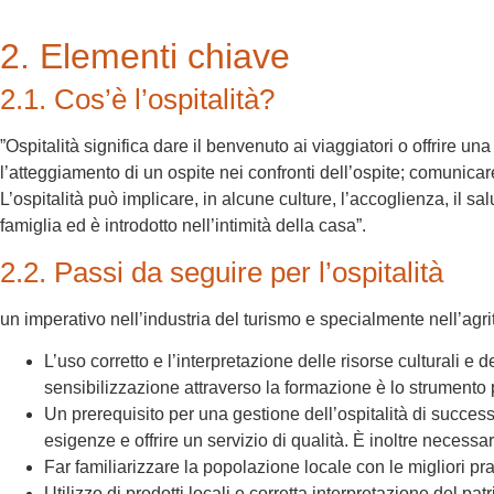
2. Elementi chiave
2.1. Cos’è l’ospitalità?
”Ospitalità significa dare il benvenuto ai viaggiatori o offrire un
l’atteggiamento di un ospite nei confronti dell’ospite; comunicare,
L’ospitalità può implicare, in alcune culture, l’accoglienza, il sa
famiglia ed è introdotto nell’intimità della casa”.
2.2. Passi da seguire per l’ospitalità
un imperativo nell’industria del turismo e specialmente nell’agrit
L’uso corretto e l’interpretazione delle risorse culturali e 
sensibilizzazione attraverso la formazione è lo strumento 
Un prerequisito per una gestione dell’ospitalità di succes
esigenze e offrire un servizio di qualità. È inoltre necessa
Far familiarizzare la popolazione locale con le migliori prat
Utilizzo di prodotti locali e corretta interpretazione del pa