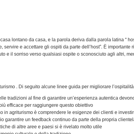
a casa lontano da casa, e la parola deriva dalla parola latina “ hos
 servire e accettare gli ospiti da parte dell’host”. È importante r
luto e il sorriso verso qualsiasi ospite o sconosciuto agli altri, m
urismo . Di seguito alcune linee guida per migliorare l’ospitalità
delle tradizioni al fine di garantire un’esperienza autentica devono
più efficace per raggiungere questo obiettivo
so in agriturismo è comprendere le esigenze dei clienti e invest
rio garantire un feedback continuo da parte della propria cliente
iche di altre aree e paesi si è rivelato molto utile
trimonio culturale e della tradizione