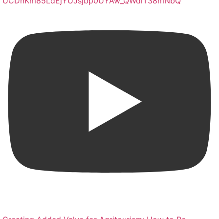
UCDnKm85LdEjYUJsjbp0UYAw_QWdlT38mNbQ